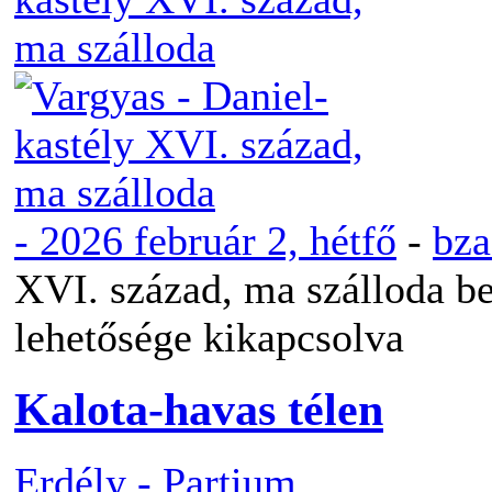
-
2026 február 2, hétfő
-
bz
XVI. század, ma szálloda b
lehetősége kikapcsolva
Kalota-havas télen
Erdély - Partium