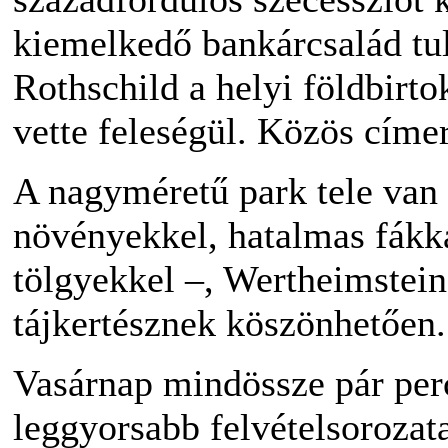
kiemelkedő bankárcsalád tul
Rothschild a helyi földbirt
vette feleségül. Közös címer
A nagyméretű park tele van 
növényekkel, hatalmas fákka
tölgyekkel –, Wertheimstei
tájkertésznek köszönhetően.
Vasárnap mindössze pár perc
leggyorsabb felvételsorozata