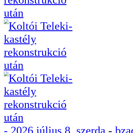
-
2026 július 8, szerda
-
bza