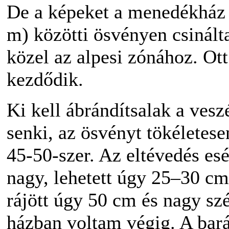
De a képeket a menedékház 
m) közötti ösvényen csiná
közel az alpesi zónához. Ot
kezdődik.
Ki kell ábrándítsalak a vesz
senki, az ösvényt tökéletes
45-50-szer. Az eltévedés es
nagy, lehetett úgy 25–30 c
rájött úgy 50 cm és nagy sz
házban voltam végig. A bará