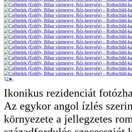
1
2
►
Ikonikus rezidenciát fotózha
Az egykor angol ízlés szerin
környezete a jellegzetes rom
századfordulós szecessziót 