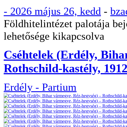
-
2026 május 26, kedd
-
bza
Földhitelintézet palotája be
lehetősége kikapcsolva
Cséhtelek (Erdély, Biha
Rothschild-kastély, 191
Erdély - Partium