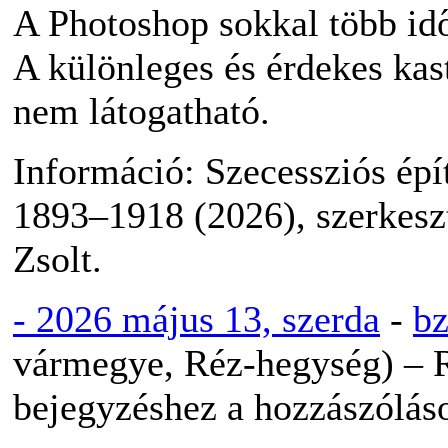
A Photoshop sokkal több idő
A különleges és érdekes kast
nem látogatható.
Információ: Szecessziós ép
1893–1918 (2026), szerkeszt
Zsolt.
-
2026 május 13, szerda
-
b
vármegye, Réz-hegység) – R
bejegyzéshez
a hozzászóláso