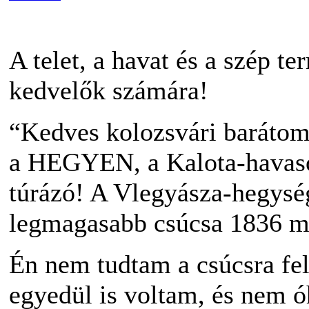
A telet, a havat és a szép te
kedvelők számára!
“Kedves kolozsvári barátom
a HEGYEN, a Kalota-havaso
túrázó! A Vlegyásza-hegysé
legmagasabb csúcsa 1836 m t
Én nem tudtam a csúcsra fe
egyedül is voltam, és nem óh