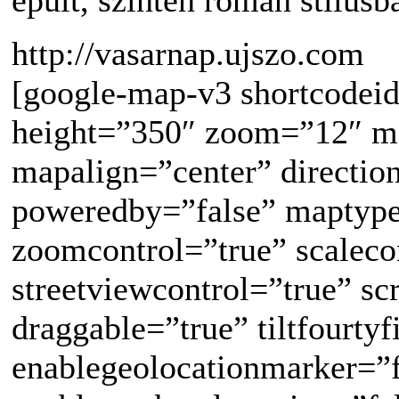
http://vasarnap.ujszo.com
[google-map-v3 shortcodei
height=”350″ zoom=”12″ m
mapalign=”center” directio
poweredby=”false” maptypec
zoomcontrol=”true” scaleco
streetviewcontrol=”true” sc
draggable=”true” tiltfourtyf
enablegeolocationmarker=”f