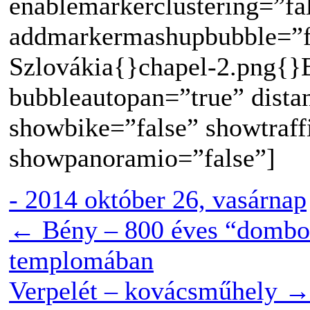
enablemarkerclustering=”f
addmarkermashupbubble=”fa
Szlovákia{}chapel-2.png{}
bubbleautopan=”true” dista
showbike=”false” showtraff
showpanoramio=”false”]
-
2014 október 26, vasárnap
←
Bény – 800 éves “dombor
templomában
Verpelét – kovácsműhely