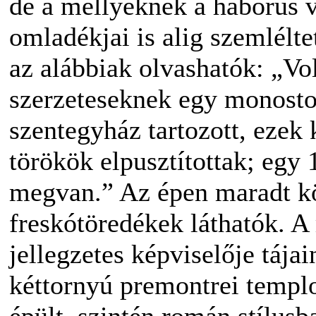
de a mellyeknek a háborús v
omladékjai is alig szemlélt
az alábbiak olvashatók: „Vol
szerzeteseknek egy monosto
szentegyház tartozott, ezek 
törökök elpusztítottak; egy 
megvan.” Az épen maradt k
freskótöredékek láthatók. 
jellegzetes képviselője tája
kéttornyú premontrei templo
épült, szintén román stílusb