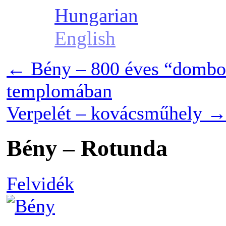
Hungarian
English
←
Bény – 800 éves “dombor
templomában
Verpelét – kovácsműhely
Bény – Rotunda
Felvidék