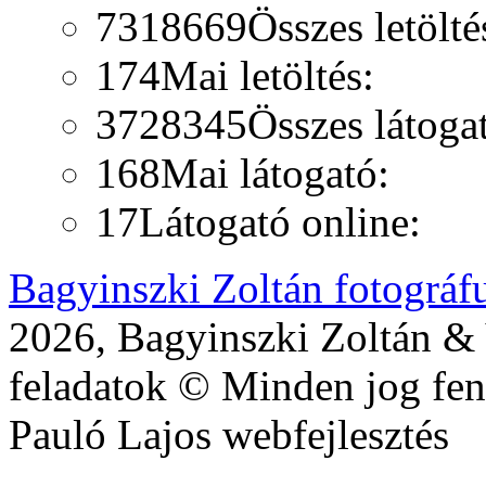
7318669
Összes letölté
174
Mai letöltés:
3728345
Összes látoga
168
Mai látogató:
17
Látogató online:
Bagyinszki Zoltán fotográf
2026, Bagyinszki Zoltán & 
feladatok © Minden jog fen
Pauló Lajos webfejlesztés