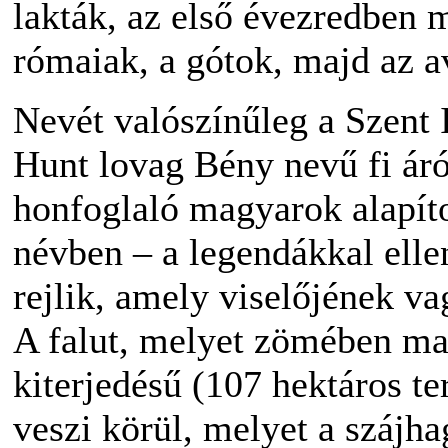
lakták, az első évezredben 
rómaiak, a gótok, majd az a
Nevét valószínűleg a Szent 
Hunt lovag Bény nevű fi áró
honfoglaló magyarok alapítot
névben – a legendákkal elle
rejlik, amely viselőjének va
A falut, melyet zömében ma
kiterjedésű (107 hektáros te
veszi körül, melyet a szájh