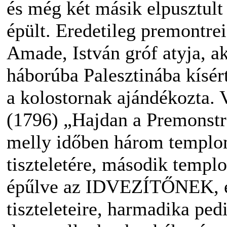
és még két másik elpusztult
épült. Eredetileg premontre
Amade, István gróf atyja, ak
háborúba Palesztinába kísér
a kolostornak ajándékozta. V
(1796) „Hajdan a Premonstra
melly időben három templom
tiszteletére, második templ
épűlve az IDVEZÍTŐNEK, é
tiszteleteire, harmadika ped