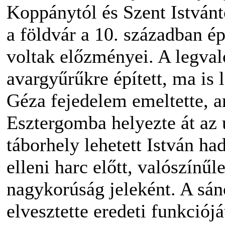
Koppánytól és Szent Istvánt
a földvár a 10. században é
voltak előzményei. A legval
avargyűrűkre épített, ma is 
Géza fejedelem emeltette, 
Esztergomba helyezte át az 
táborhely lehetett István 
elleni harc előtt, valószínűl
nagykorúság jeleként. A sán
elvesztette eredeti funkciój