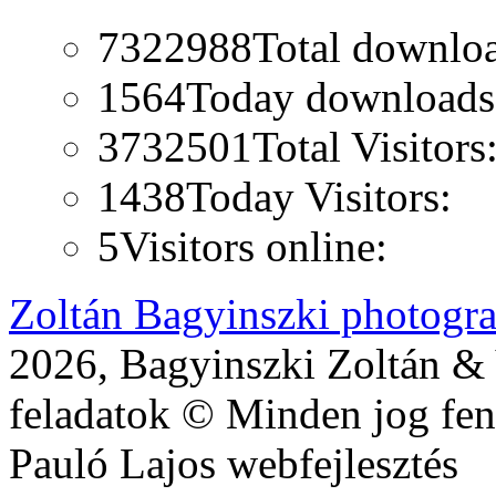
7322988
Total downlo
1564
Today downloads
3732501
Total Visitors
1438
Today Visitors:
5
Visitors online:
Zoltán Bagyinszki photogr
2026, Bagyinszki Zoltán & 
feladatok © Minden jog fen
Pauló Lajos webfejlesztés