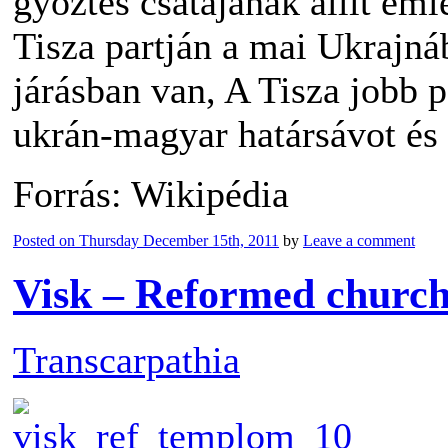
győztes csatájának állít eml
Tisza partján a mai Ukrajná
járásban van, A Tisza jobb p
ukrán-magyar határsávot és i
Forrás: Wikipédia
Posted on
Thursday December 15th, 2011
by
Leave a comment
Visk – Reformed churc
Transcarpathia