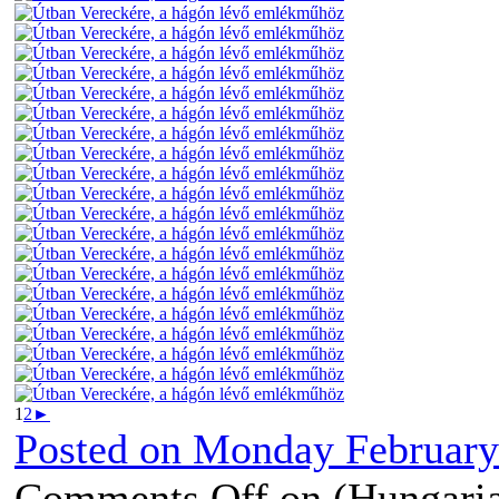
1
2
►
Posted on
Monday February 
Comments Off
on (Hungaria