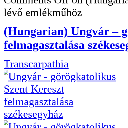
lévő emlékműhöz
(Hungarian) Ungvár – g
felmagasztalása székes
Transcarpathia