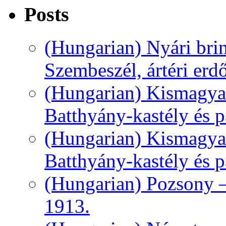
Posts
(Hungarian) Nyári bri
Szembeszél, ártéri erd
(Hungarian) Kismagyar
Batthyány-kastély és pa
(Hungarian) Kismagyar
Batthyány-kastély és pa
(Hungarian) Pozsony –
1913.