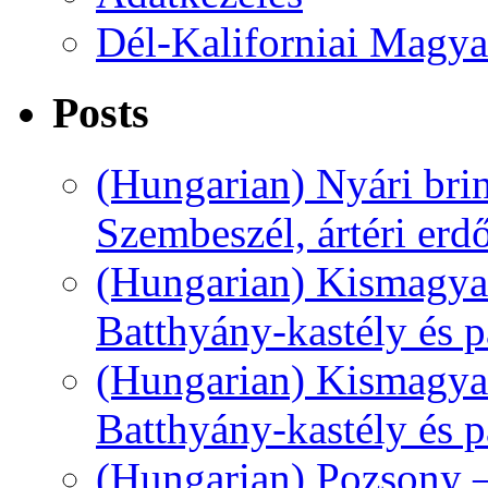
Dél-Kaliforniai Magya
Posts
(Hungarian) Nyári bri
Szembeszél, ártéri erd
(Hungarian) Kismagyar
Batthyány-kastély és pa
(Hungarian) Kismagyar
Batthyány-kastély és pa
(Hungarian) Pozsony –