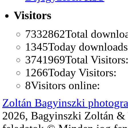
Visitors
7332862
Total downlo
1345
Today downloads
3741969
Total Visitors
1266
Today Visitors:
8
Visitors online:
Zoltán Bagyinszki photogr
2026, Bagyinszki Zoltán & 