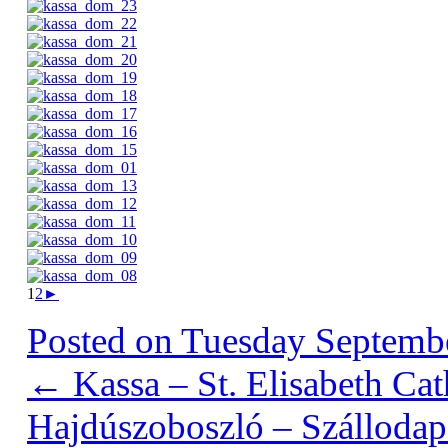
1
2
►
Posted on
Tuesday Septembe
←
Kassa – St. Elisabeth Cath
Hajdúszoboszló – Szálloda