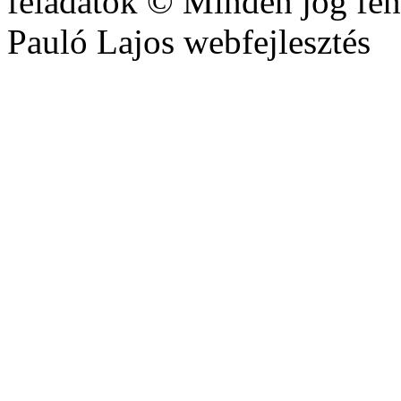
feladatok © Minden jog fen
Pauló Lajos webfejlesztés