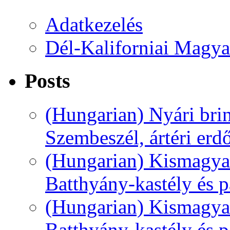
Adatkezelés
Dél-Kaliforniai Magya
Posts
(Hungarian) Nyári bri
Szembeszél, ártéri erd
(Hungarian) Kismagyar
Batthyány-kastély és pa
(Hungarian) Kismagyar
Batthyány-kastély és pa