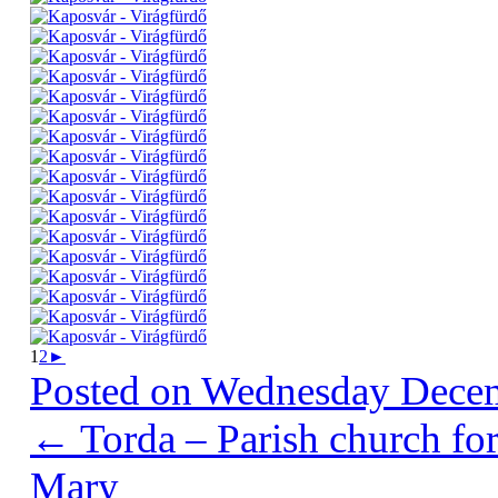
1
2
►
Posted on
Wednesday Decem
←
Torda – Parish church for
Mary