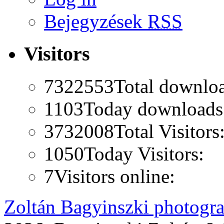
Bejegyzések
RSS
Visitors
7322553
Total downlo
1103
Today downloads
3732008
Total Visitors
1050
Today Visitors:
7
Visitors online:
Zoltán Bagyinszki photogr