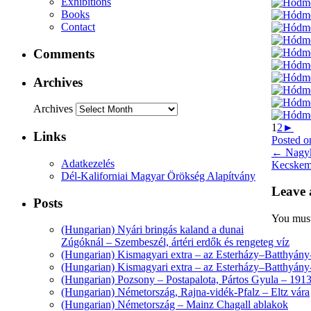
Exhibitions
Books
Contact
Comments
Archives
Archives
1
2
►
Links
Posted o
←
Nagyk
Adatkezelés
Kecskem
Dél-Kaliforniai Magyar Örökség Alapítvány
Leave 
Posts
You mus
(Hungarian) Nyári bringás kaland a dunai
Zúgóknál – Szembeszél, ártéri erdők és rengeteg víz
(Hungarian) Kismagyari extra – az Esterházy–Batthyány-k
(Hungarian) Kismagyari extra – az Esterházy–Batthyány-k
(Hungarian) Pozsony – Postapalota, Pártos Gyula – 1913
(Hungarian) Németország, Rajna-vidék-Pfalz – Eltz vára
(Hungarian) Németország – Mainz Chagall ablakok