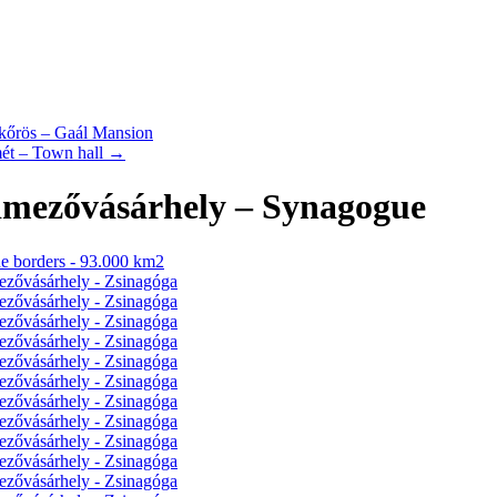
őrös – Gaál Mansion
ét – Town hall
→
mezővásárhely – Synagogue
he borders - 93.000 km2