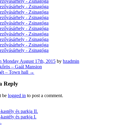
n
Monday August 17th, 2015
by
bzadmin
őrös – Gaál Mansion
ét – Town hall
→
a Reply
t be
logged in
to post a comment.
astély és parkja II.
astély és parkja I.
.