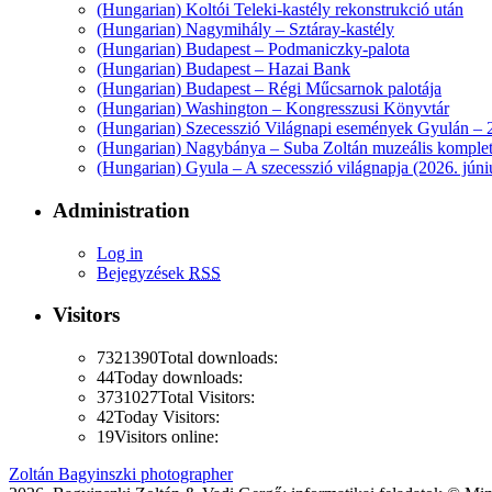
(Hungarian) Koltói Teleki-kastély rekonstrukció után
(Hungarian) Nagymihály – Sztáray-kastély
(Hungarian) Budapest – Podmaniczky-palota
(Hungarian) Budapest – Hazai Bank
(Hungarian) Budapest – Régi Műcsarnok palotája
(Hungarian) Washington – Kongresszusi Könyvtár
(Hungarian) Szecesszió Világnapi események Gyulán – 2
(Hungarian) Nagybánya – Suba Zoltán muzeális komplet
(Hungarian) Gyula – A szecesszió világnapja (2026. júni
Administration
Log in
Bejegyzések
RSS
Visitors
7321390
Total downloads:
44
Today downloads:
3731027
Total Visitors:
42
Today Visitors:
19
Visitors online:
Zoltán Bagyinszki photographer