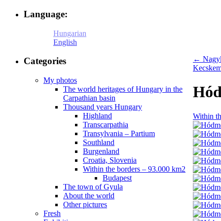
Language:
Hungarian
English
←
Nagyk
Categories
Kecskem
My photos
Hód
The world heritages of Hungary in the
Carpathian basin
Thousand years Hungary
Highland
Within t
Transcarpathia
Transylvania – Partium
Southland
Burgenland
Croatia, Slovenia
Within the borders – 93.000 km2
Budapest
The town of Gyula
About the world
Other pictures
Fresh