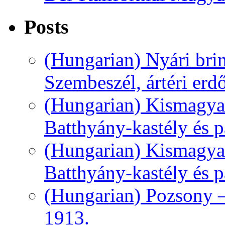
Posts
(Hungarian) Nyári bri
Szembeszél, ártéri erd
(Hungarian) Kismagyar
Batthyány-kastély és pa
(Hungarian) Kismagyar
Batthyány-kastély és pa
(Hungarian) Pozsony –
1913.