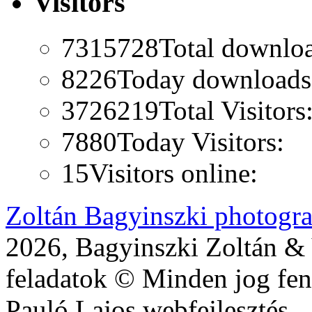
Visitors
7315728
Total downlo
8226
Today downloads
3726219
Total Visitors
7880
Today Visitors:
15
Visitors online:
Zoltán Bagyinszki photogr
2026, Bagyinszki Zoltán & 
feladatok © Minden jog fen
Pauló Lajos webfejlesztés